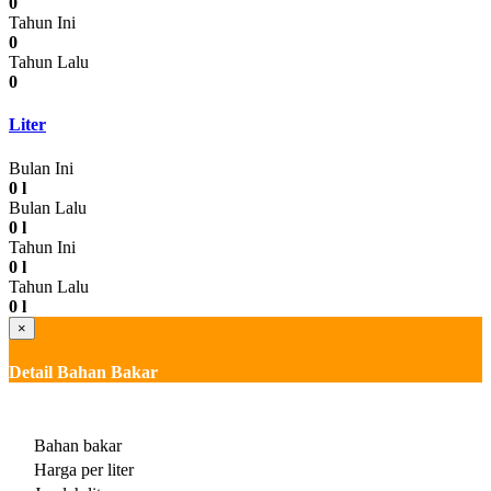
0
Tahun Ini
0
Tahun Lalu
0
Liter
Bulan Ini
0 l
Bulan Lalu
0 l
Tahun Ini
0 l
Tahun Lalu
0 l
×
Detail Bahan Bakar
Bahan bakar
Harga per liter