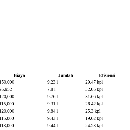
Biaya
Jumlah
Efisiensi
150,000
9.23 l
29.47 kpl
95,952
7.8 l
32.05 kpl
120,000
9.76 l
31.66 kpl
115,000
9.31 l
26.42 kpl
120,000
9.84 l
25.3 kpl
115,000
9.43 l
19.62 kpl
118,000
9.44 l
24.53 kpl