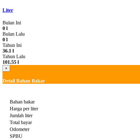
Liter
Bulan Ini
0 l
Bulan Lalu
0 l
Tahun Ini
36.1 l
Tahun Lalu
101.55 l
×
Detail Bahan Bakar
Bahan bakar
Harga per liter
Jumlah liter
Total bayar
Odometer
SPBU