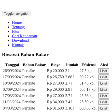
Toggle navigation
Home
Tentang
Fitur
Cari Kendaraan
Download
Kontak
Riwayat Bahan Bakar
Tanggal
Bahan Bakar
Biaya
Jumlah
Efisiensi
Aksi
26/09/2024
Pertalite
Rp 20,000
2 l
27.5 kpl
Lihat
17/09/2024
Pertalite
Rp 26,750
2.68 l
30.22 kpl
Lihat
10/09/2024
Pertalite
Rp 27,000
2.7 l
31.48 kpl
Lihat
02/09/2024
Pertalite
Rp 29,000
2.9 l
505.17 kpl
Lihat
17/03/2024
Pertalite
Rp 27,000
2.7 l
25.56 kpl
Lihat
11/03/2024
Pertalite
Rp 34,000
3.4 l
25.59 kpl
Lihat
04/03/2024
Pertalite
Rp 31,600
3.16 l
650.63 kpl
Lihat