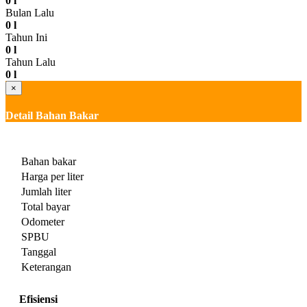
0 l
Bulan Lalu
0 l
Tahun Ini
0 l
Tahun Lalu
0 l
×
Detail Bahan Bakar
Bahan bakar
Harga per liter
Jumlah liter
Total bayar
Odometer
SPBU
Tanggal
Keterangan
Efisiensi